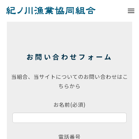
ュ
コ
ノ
ー
ン
メ
川
ニ
紀
テ
漁
ュ
お
ノ
ー
業
ン
協
問
川
ツ
同
へ
漁
い
組
お問い合わせフォーム
ス
業
合
合
キ
協
わ
ッ
同
当組合、当サイトについてのお問い合わせはこ
プ
組
せ
ちらから
合
2024
年
お名前(必須)
8
月
5
日
電話番号