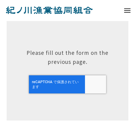
ュ
コ
ノ
ー
ン
メ
川
ニ
紀
テ
漁
ュ
香
ノ
ー
業
ン
協
り
川
ツ
同
へ
漁
鮎
組
Please fill out the form on the
ス
業
合
入
previous page.
キ
協
力
ッ
同
プ
組
内
合
容
の
確
認