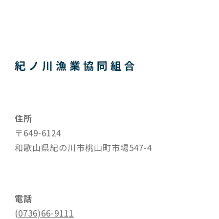
2024
年
8
月
5
日
紀ノ川漁業協同組合
by
kinogyo
住所
〒649-6124
和歌山県紀の川市桃山町市場547-4
電話
(0736)66-9111