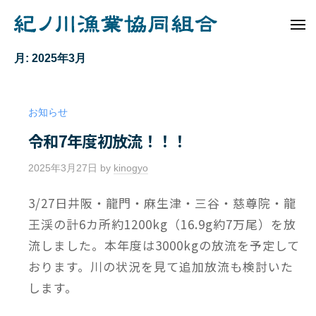
ュ
コ
ノ
ー
ン
メ
川
ニ
紀
テ
漁
ュ
月:
2025年3月
ノ
ー
業
ン
協
川
ツ
同
へ
漁
お知らせ
組
ス
業
合
令和7年度初放流！！！
キ
協
ッ
同
2025年3月27日
by
kinogyo
/
プ
組
0
3/27日井阪・龍門・麻生津・三谷・慈尊院・龍
件
合
の
王渓の計6カ所約1200kg（16.9g約7万尾）を放
コ
流しました。本年度は3000kgの放流を予定して
メ
おります。川の状況を見て追加放流も検討いた
ン
します。
ト