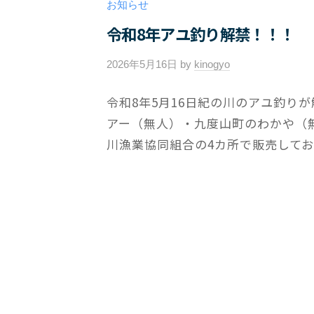
お知らせ
令和8年アユ釣り解禁！！！
2026年5月16日
by
kinogyo
/
0
令和8年5月16日紀の川のアユ釣り
件
アー（無人）・九度山町のわかや（無
の
コ
川漁業協同組合の4カ所で販売しており
メ
ン
ト