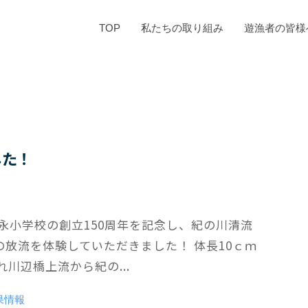
TOP
私たちの取り組み
遊漁者の皆様
した！
川永小学校の創立150周年を記念し、紀の川清流
アユの放流を体験していただきました！ 体長10ｃｍ
川辺橋上流から紀の...
果情報