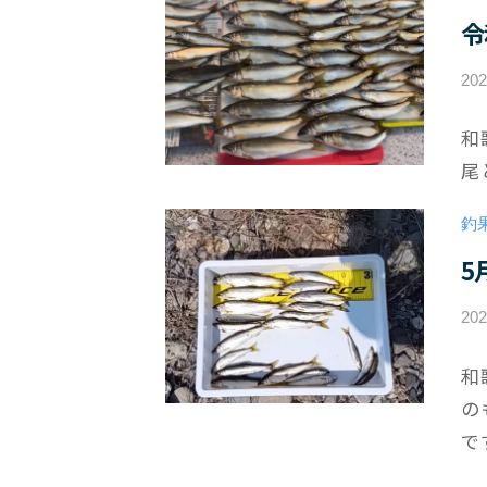
ト
令
20
和
尾
釣
5
20
和
の
で