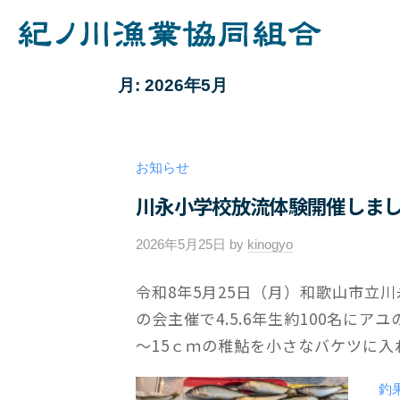
コ
ノ
ン
川
紀
テ
漁
月:
2026年5月
業
ノ
ン
協
ツ
川
同
へ
漁
組
お知らせ
ス
業
合
川永小学校放流体験開催しま
キ
協
ッ
同
2026年5月25日
by
kinogyo
/
プ
0
組
令和8年5月25日（月）和歌山市立
件
合
の会主催で4.5.6年生約100名に
の
コ
～15ｃｍの稚鮎を小さなバケツに入れ
メ
ン
釣