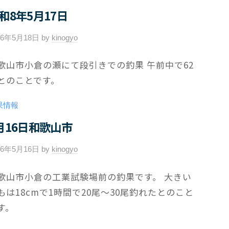
和8年5月17日
26年5月18日
by
kinogyo
/
0
歌山市小倉の瀬にて段引きでの釣果 午前中で62
件
とのことです。
の
コ
果情報
メ
ン
月16日和歌山市
ト
26年5月16日
by
kinogyo
/
0
歌山市小倉の工業試験場前の釣果です。 大きい
件
もは18cmで1時間で20尾～30尾釣れたとのこと
の
コ
す。
メ