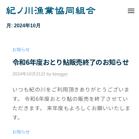
ュ
コ
ノ
ー
ン
メ
川
ニ
紀
テ
漁
ュ
月:
2024年10月
ノ
ー
業
ン
協
川
ツ
同
へ
漁
お知らせ
組
ス
業
合
令和6年度おとり鮎販売終了のお知らせ
キ
協
ッ
同
2024年10月21日
by
kinogyo
/
プ
組
0
いつも紀の川をご利用頂きありがとうございま
件
合
の
す。 令和6年度おとり鮎の販売を終了させてい
コ
ただきます。 来年度もよろしくお願いいたしま
メ
す。
ン
ト
お知らせ