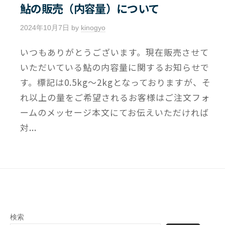
鮎の販売（内容量）について
2024年10月7日
by
kinogyo
/
0
いつもありがとうございます。現在販売させて
件
の
いただいている鮎の内容量に関するお知らせで
コ
す。標記は0.5kg～2kgとなっておりますが、そ
メ
れ以上の量をご希望されるお客様はご注文フォ
ン
ームのメッセージ本文にてお伝えいただければ
ト
対...
検索