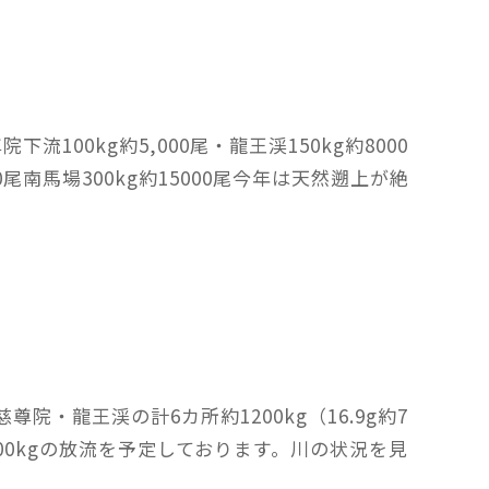
尊院下流100kg約5,000尾・龍王渓150kg約8000
00尾南馬場300kg約15000尾今年は天然遡上が絶
尊院・龍王渓の計6カ所約1200kg（16.9g約7
00kgの放流を予定しております。川の状況を見