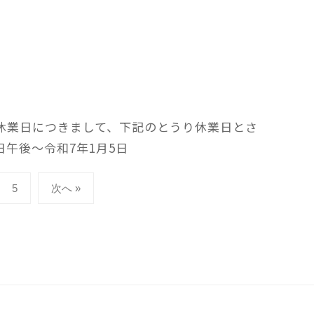
休業日につきまして、下記のとうり休業日とさ
日午後～令和7年1月5日
5
次へ »