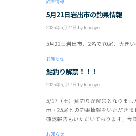
釣果情報
メ
ン
5月21日岩出市の釣果情報
ト
2025年5月27日
by
kinogyo
/
0
5月21日岩出市、2名で70尾、大き
件
の
お知らせ
コ
メ
鮎釣り解禁！！！
ン
2025年5月17日
by
kinogyo
/
ト
0
5/17（土）鮎釣りが解禁となりま
件
ｍ・25尾との釣果情報をいただき
の
コ
確認報告もいただいております。今年
メ
ン
お知らせ