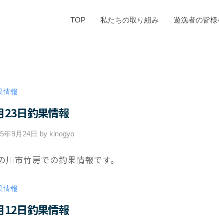
TOP
私たちの取り組み
遊漁者の皆様
果情報
月23日釣果情報
25年9月24日
by
kinogyo
/
0
の川市竹房での釣果情報です。
件
の
コ
果情報
メ
月12日釣果情報
ン