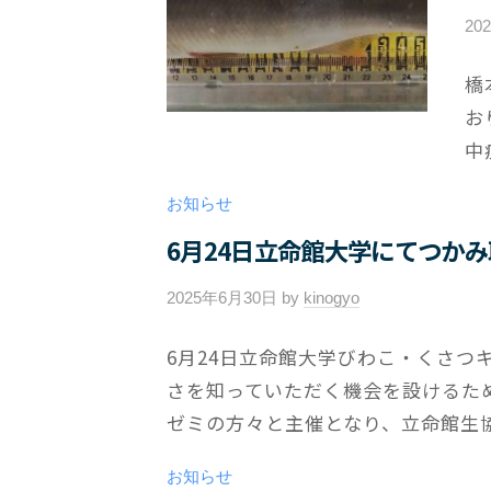
20
橋
お
中
お知らせ
6月24日立命館大学にてつか
2025年6月30日
by
kinogyo
/
0
6月24日立命館大学びわこ・くさつ
件
さを知っていただく機会を設けるた
の
コ
ゼミの方々と主催となり、立命館生協
メ
ン
お知らせ