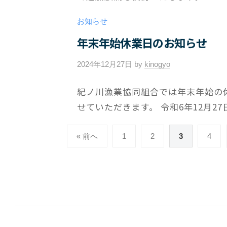
メ
ン
お知らせ
ト
年末年始休業日のお知らせ
2024年12月27日
by
kinogyo
/
0
紀ノ川漁業協同組合では年末年始の
件
せていただきます。 令和6年12月27
の
コ
投
メ
« 前へ
1
2
3
4
稿
ン
ト
の
ペ
ー
ジ