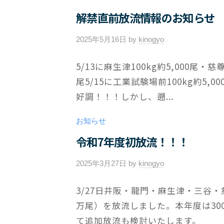
ト
解禁直前放流情報のお知らせ
2025年5月16日
by
kinogyo
/
0
5/13に麻生津100kg約5,000尾・慈
件
尾5/15に工業試験場前100kg約5,0
の
コ
好調！！！しかし、遡...
メ
ン
お知らせ
ト
令和7年度初放流！！！
2025年3月27日
by
kinogyo
/
0
3/27日井阪・龍門・麻生津・三谷・慈
件
万尾）を放流しました。本年度は30
の
コ
て追加放流も検討いたします。