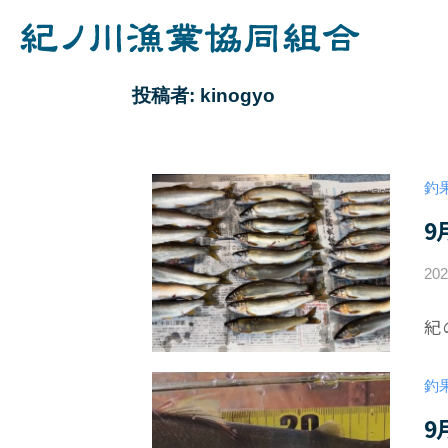
コ
ノ
ン
川
紀
テ
漁
投稿者:
kinogyo
業
ノ
ン
協
ツ
川
同
へ
漁
組
釣
ス
業
合
9
キ
協
ッ
同
20
プ
組
紀
合
釣
9