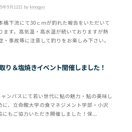
ト
25年9月12日
by
kinogyo
/
0
本橋下流にて30ｃｍが釣れた報告をいただいて
件
ります。高気温・高水温が続いておりますが熱
の
コ
症・事故等に注意して釣りをお楽しみ下さい。
メ
ン
ト
み取り＆塩焼きイベント開催しました！
キャンパスにて若い世代に鮎の魅力・鮎の美味し
めに、立命館大学の食マネジメント学部・小沢
にもご協力いただき開催しました！保...