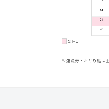
7
14
21
28
定休日
※遊漁券・おとり鮎は