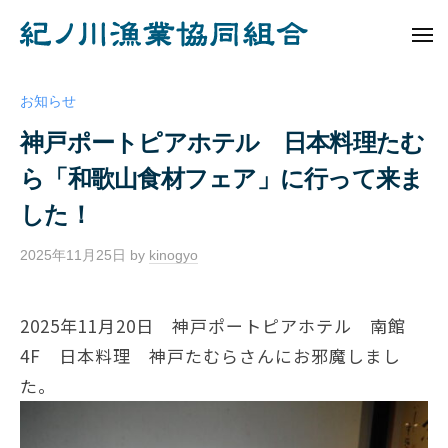
ュ
コ
ノ
ー
ン
メ
川
ニ
紀
テ
漁
ュ
ノ
ー
業
ン
お知らせ
協
川
ツ
神戸ポートピアホテル 日本料理たむ
同
へ
漁
組
ら「和歌山食材フェア」に行って来ま
ス
業
合
キ
協
した！
ッ
同
プ
2025年11月25日
by
kinogyo
/
組
0
合
件
2025年11月20日 神戸ポートピアホテル 南館
の
4F 日本料理 神戸たむらさんにお邪魔しまし
コ
メ
た。
ン
ト