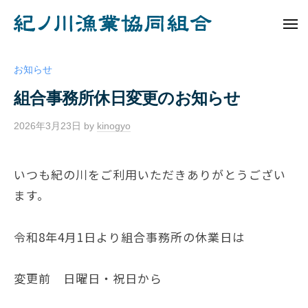
ュ
コ
ノ
ー
ン
メ
川
ニ
紀
テ
漁
ュ
ノ
ー
業
ン
お知らせ
協
川
ツ
組合事務所休日変更のお知らせ
同
へ
漁
組
ス
業
2026年3月23日
by
kinogyo
/
合
キ
協
0
ッ
件
同
いつも紀の川をご利用いただきありがとうござい
プ
の
組
ます。
コ
合
メ
ン
令和8年4月1日より組合事務所の休業日は
ト
変更前 日曜日・祝日から